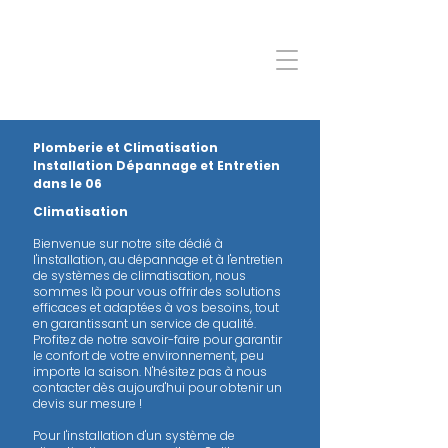
Plomberie et Climatisation
Installation Dépannage et Entretien
dans le 06
Climatisation
Bienvenue sur notre site dédié à
l'installation, au dépannage et à l'entretien
de systèmes de climatisation, nous
sommes là pour vous offrir des solutions
efficaces et adaptées à vos besoins, tout
en garantissant un service de qualité.
Profitez de notre savoir-faire pour garantir
le confort de votre environnement, peu
importe la saison. N'hésitez pas à nous
contacter dès aujourd'hui pour obtenir un
devis sur mesure !
Pour l'installation d'un système de